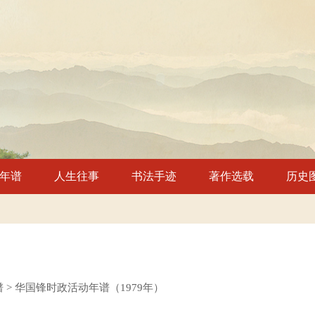
年谱
人生往事
书法手迹
著作选载
历史
谱 > 华国锋时政活动年谱（1979年）