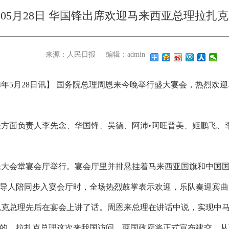
4年05月28日 华国锋出席欢迎马来西亚总理拉扎
来源：人民日报
编辑：admin
74年5月28日讯】 国务院总理周恩来今晚举行盛大宴会，热烈欢
关方面负责人李先念、华国锋、吴德、阿沛•阿旺晋美、姬鹏飞、
民大会堂宴会厅举行。宴会厅里并排悬挂着马来西亚国旗和中国
导人陪同步入宴会厅时，全场热烈鼓掌表示欢迎，乐队奏迎宾曲
扎克总理先后在宴会上讲了话。周恩来总理在讲话中说，实现中
的。拉扎克总理这次来我国访问，两国政府将正式宣布建交，从