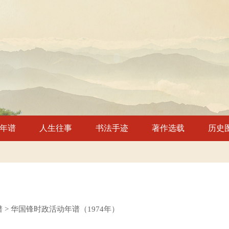
年谱
人生往事
书法手迹
著作选载
历史
谱 > 华国锋时政活动年谱（1974年）